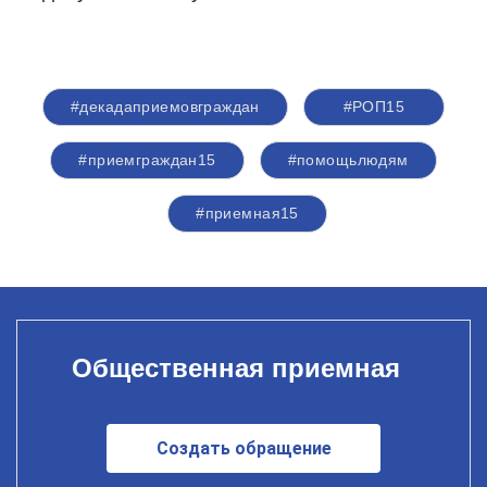
#декадаприемовграждан
#РОП15
#приемграждан15
#помощьлюдям
#приемная15
Общественная приемная
Создать обращение