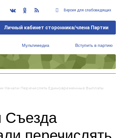
Версия для слабовидящих
Личный кабинет сторонника/члена Партии
Мультимедиа
Вступить в партию
Региональный исполнительный комитет
ам Начали Перечислять Единовременные Выплаты
я Съезда
али перечислять