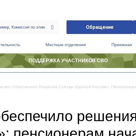
Обращение
тельность
Местные отделения
Приемная
ПОДДЕРЖКА УЧАСТНИКОВ СВО
ственной приемной Председателя Партии
Президиум регионального политического совета
ьство Обеспечило Решения Съезда «Единой России»: Пенсионер
обеспечило решени
»: пенсионерам нач