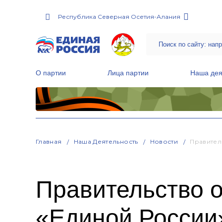
Республика Северная Осетия-Алания
О партии
Лица партии
Наша дея
Местные общественные приемные Партии
Руководитель Региональной обще
Народная программа «Единой России»
Главная
Наша Деятельность
Новости
Правител
Правительство 
«Единой России