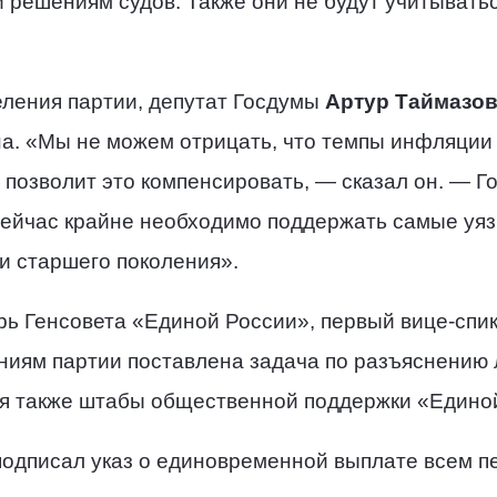
 решениям судов. Также они не будут учитывать
еления партии, депутат Госдумы
Артур Таймазо
а. «Мы не можем отрицать, что темпы инфляци
позволит это компенсировать, — сказал он. — Г
сейчас крайне необходимо поддержать самые уяз
и старшего поколения».
арь Генсовета «Единой России», первый вице-сп
ниям партии поставлена задача по разъяснению
ся также штабы общественной поддержки «Единой
одписал указ о единовременной выплате всем пе