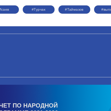
Исаев
#Турчак
#Таймазов
#вып
ЧЕТ ПО НАРОДНОЙ