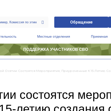
Обращение
тельность
Местные отделения
Приемная
ПОДДЕРЖКА УЧАСТНИКОВ СВО
ственной приемной Председателя Партии
Президиум регионального политического совета
ой Осетии Состоятся Мероприятия, Приуроченные К 15-Летию С
ии состоятся мероп
 15-летию создания