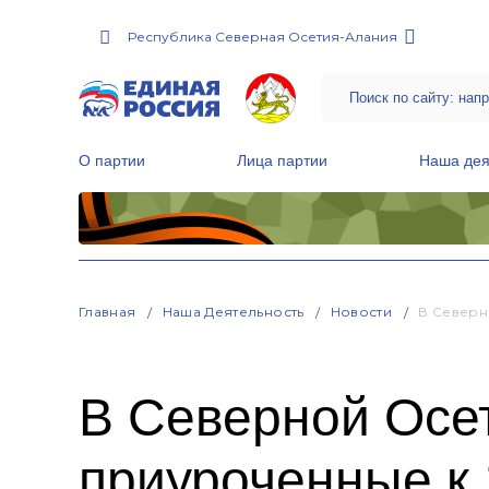
Республика Северная Осетия-Алания
О партии
Лица партии
Наша дея
Местные общественные приемные Партии
Руководитель Региональной обще
Народная программа «Единой России»
Главная
Наша Деятельность
Новости
В Северн
В Северной Осет
приуроченные к