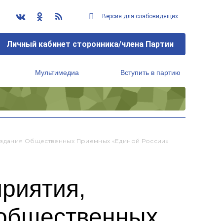
Версия для слабовидящих
Личный кабинет сторонника/члена Партии
Мультимедиа
Вступить в партию
Региональный исполнительный комитет
оздания Общественных Приемных «Единой России»
риятия,
 общественных