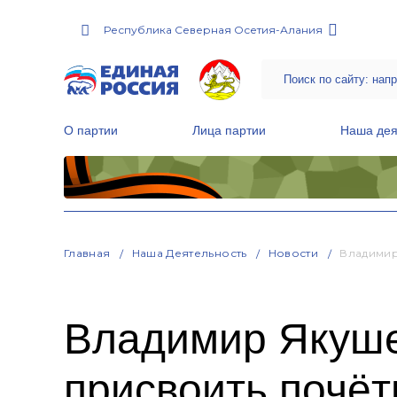
Республика Северная Осетия-Алания
О партии
Лица партии
Наша дея
Местные общественные приемные Партии
Руководитель Региональной обще
Народная программа «Единой России»
Главная
Наша Деятельность
Новости
Владимир
Владимир Якуше
присвоить почёт