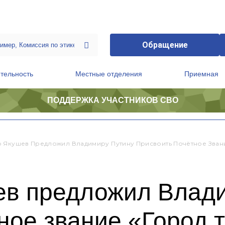
Обращение
тельность
Местные отделения
Приемная
ПОДДЕРЖКА УЧАСТНИКОВ СВО
ственной приемной Председателя Партии
Президиум регионального политического совета
 Якушев Предложил Владимиру Путину Присвоить Почётное Зван
в предложил Влади
ное звание «Город 