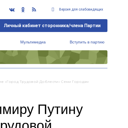
Версия для слабовидящих
Личный кабинет сторонника/члена Партии
Мультимедиа
Вступить в партию
Региональный исполнительный комитет
ие «Город Трудовой Доблести» Семи Городам
миру Путину
трудовой