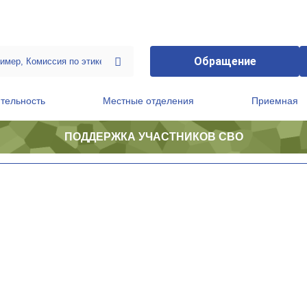
Обращение
тельность
Местные отделения
Приемная
ПОДДЕРЖКА УЧАСТНИКОВ СВО
ственной приемной Председателя Партии
Президиум регионального политического совета