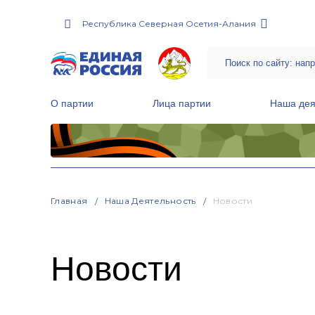
Республика Северная Осетия-Алания
О партии
Лица партии
Наша дея
Местные общественные приемные Партии
Руководитель Региональной обще
Народная программа «Единой России»
Главная
Наша Деятельность
Новости
Новости