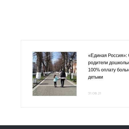
«Единая Россия»: 
родители дошкольн
100% оплату больн
детьми
31.08.21