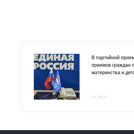
В партийной прие
приемов граждан 
материнства и дет
30.05.23