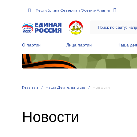
Республика Северная Осетия-Алания
О партии
Лица партии
Наша дея
Местные общественные приемные Партии
Руководитель Региональной обще
Народная программа «Единой России»
Главная
Наша Деятельность
Новости
Новости