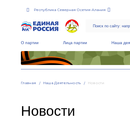
Республика Северная Осетия-Алания
О партии
Лица партии
Наша дея
Местные общественные приемные Партии
Руководитель Региональной обще
Народная программа «Единой России»
Главная
Наша Деятельность
Новости
Новости