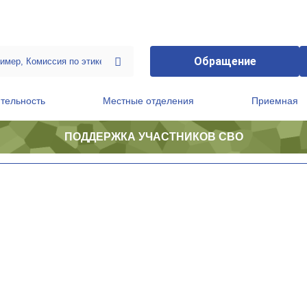
Обращение
тельность
Местные отделения
Приемная
ПОДДЕРЖКА УЧАСТНИКОВ СВО
ственной приемной Председателя Партии
Президиум регионального политического совета