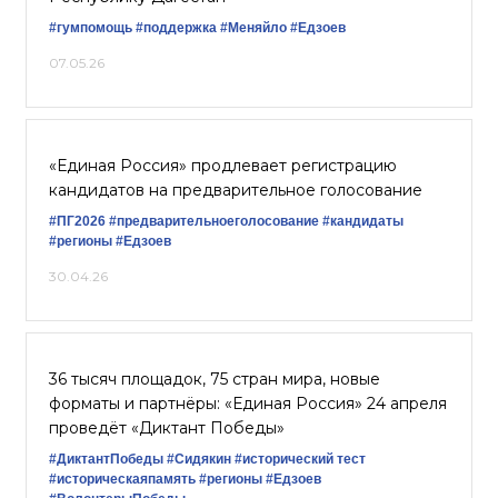
#гумпомощь
#поддержка
#Меняйло
#Едзоев
07.05.26
«Единая Россия» продлевает регистрацию
кандидатов на предварительное голосование
#ПГ2026
#предварительноеголосование
#кандидаты
#регионы
#Едзоев
30.04.26
36 тысяч площадок, 75 стран мира, новые
форматы и партнёры: «Единая Россия» 24 апреля
проведёт «Диктант Победы»
#ДиктантПобеды
#Сидякин
#исторический тест
#историческаяпамять
#регионы
#Едзоев