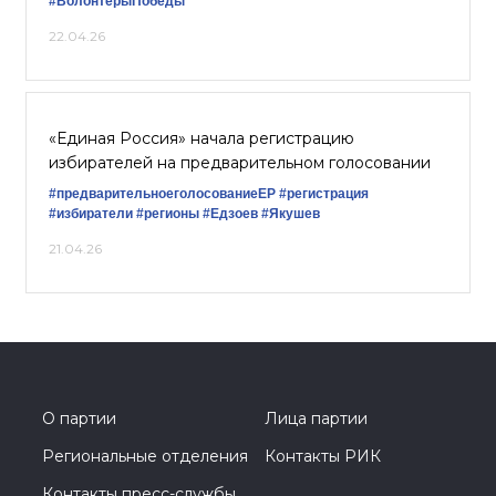
#ВолонтерыПобеды
22.04.26
«Единая Россия» начала регистрацию
избирателей на предварительном голосовании
#предварительноеголосованиеЕР
#регистрация
#избиратели
#регионы
#Едзоев
#Якушев
21.04.26
О партии
Лица партии
Региональные отделения
Контакты РИК
Контакты пресс-службы