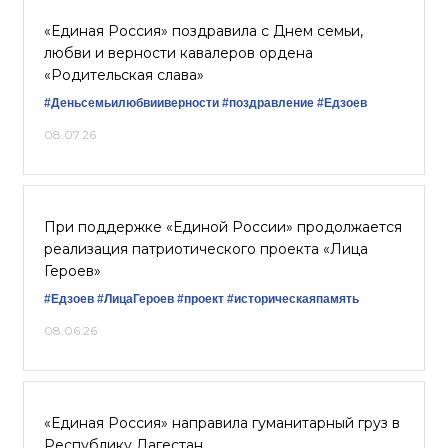
«Единая Россия» поздравила с Днем семьи,
любви и верности кавалеров ордена
«Родительская слава»
#Деньсемьилюбвииверности
#поздравление
#Едзоев
08.07.26
При поддержке «Единой России» продолжается
реализация патриотического проекта «Лица
Героев»
#Едзоев
#ЛицаГероев
#проект
#историческаяпамять
08.06.26
«Единая Россия» направила гуманитарный груз в
Республику Дагестан