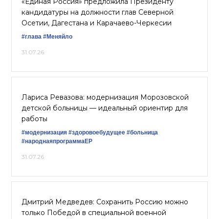
«Единая Россия» предложила Президенту
кандидатуры на должности глав Северной
Осетии, Дагестана и Карачаево-Черкесии
#глава
#Меняйло
31.07.26
Лариса Ревазова: модернизация Морозовской
детской больницы — идеальный ориентир для
работы
#модернизация
#здоровоебудущее
#больница
#народнаяпрограммаЕР
31.07.26
Дмитрий Медведев: Сохранить Россию можно
только Победой в специальной военной