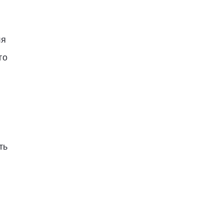
ля
го
ть