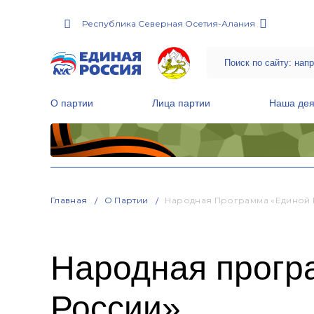
Республика Северная Осетия-Алания
О партии
Лица партии
Наша дея
Местные общественные приемные Партии
Руководитель Региональной обще
Народная программа «Единой России»
Главная
О Партии
Народная Программа «Единой 
Народная прогр
России»