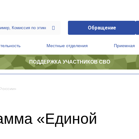
Обращение
тельность
Местные отделения
Приемная
ПОДДЕРЖКА УЧАСТНИКОВ СВО
ственной приемной Председателя Партии
Президиум регионального политического совета
России»
амма «Единой