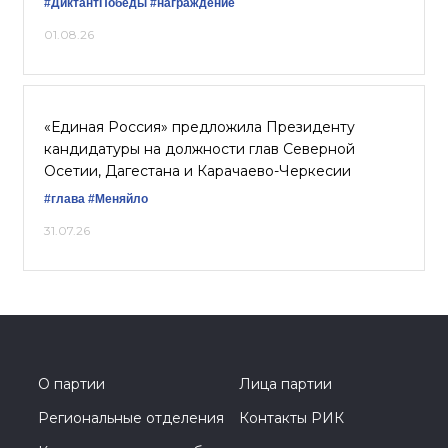
#ДиктантПобеды
#награждение
01.08.26
«Единая Россия» предложила Президенту
кандидатуры на должности глав Северной
Осетии, Дагестана и Карачаево-Черкесии
#глава
#Меняйло
31.07.26
О партии
Лица партии
Региональные отделения
Контакты РИК